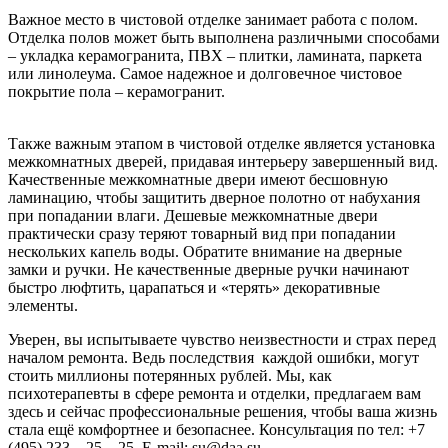
Важное место в чистовой отделке занимает работа с полом.
Отделка полов может быть выполнена различными способами
– укладка керамогранита, ПВХ – плитки, ламината, паркета
или линолеума. Самое надежное и долговечное чистовое
покрытие пола – керамогранит.
Также важным этапом в чистовой отделке является установка
межкомнатных дверей, придавая интерьеру завершенный вид.
Качественные межкомнатные двери имеют бесшовную
ламинацию, чтобы защитить дверное полотно от набухания
при попадании влаги. Дешевые межкомнатные двери
практически сразу теряют товарный вид при попадании
нескольких капель воды. Обратите внимание на дверные
замки и ручки. Не качественные дверные ручки начинают
быстро люфтить, царапаться и «терять» декоративные
элементы.
Уверен, вы испытываете чувство неизвестности и страх перед
началом ремонта. Ведь последствия каждой ошибки, могут
стоить миллионы потерянных рублей. Мы, как
психотерапевты в сфере ремонта и отделки, предлагаем вам
здесь и сейчас профессиональные решения, чтобы ваша жизнь
стала ещё комфортнее и безопаснее. Консультация по тел: +7
(495) 233 – 25 – 25. E-mail: su@daa.su