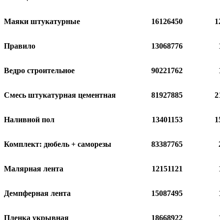
Маяки штукатурные
16126450
1
Правило
13068776
Ведро строительное
90221762
Смесь штукатурная цементная
81927885
2
Наливной пол
13401153
1
Комплект: дюбель + саморезы
83387765
Малярная лента
12151121
Демпферная лента
15087495
Пленка укрывная
18668922